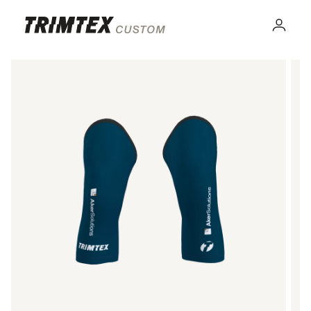
Gå til
innhold
Logg
inn