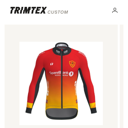
Gå til
innhold
Logg
inn