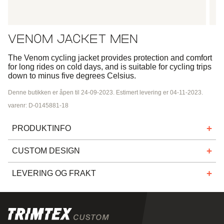
VENOM JACKET MEN
The Venom cycling jacket provides protection and comfort
for long rides on cold days, and is suitable for cycling trips
down to minus five degrees Celsius.
Denne butikken er åpen til 24-09-2023. Estimert levering er 04-11-2023.
varenr: D-0145881-18
PRODUKTINFO
Sykkeljakken er vind- og vannavvisende, har god
CUSTOM DESIGN
ventilasjon og er meget fleksibel og behagelig. Under
armene er det et pustende og elastisk panel med en
Finn ut mer om vår tilpassede prosess på
trimtexcustom.no
.
LEVERING OG FRAKT
børstet innside for å holde deg varm. Rundt håndleddet
er det et fleksibelt og slitesterkt materiale i mansjetten
Med spesialtilvirkede varer mener vi produkter i eget unikt
som tetter godt mot vær og vind. Materialet strammer
spesialdesign som produseres på bestilling fra lag,
også godt rundt hanskene dine dersom du vil ha
foreninger eller bedrifter.
hanskene festet under mansjetten. Tre store lommer på