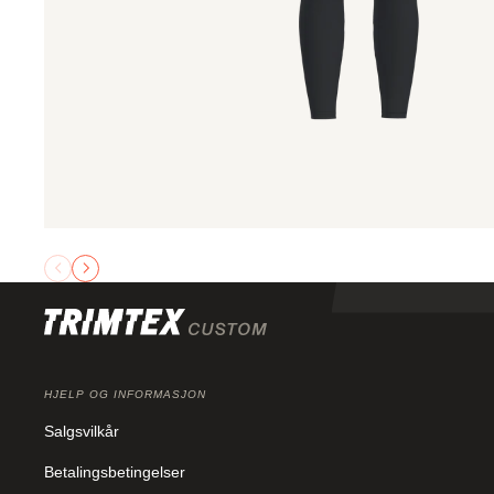
HJELP OG INFORMASJON
Salgsvilkår
Betalingsbetingelser