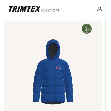
Gå til
innhold
Logg
inn