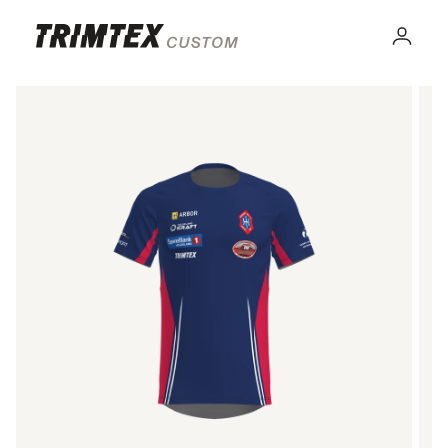
Gå til
innhold
Logg
inn