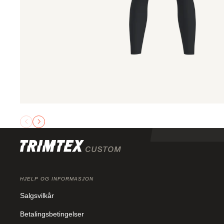
HJELP OG INFORMASJON
Salgsvilkår
Betalingsbetingelser