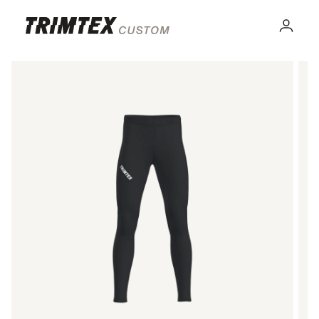
Gå til
innhold
Logg
inn