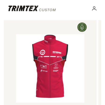
Gå til
innhold
Logg
inn