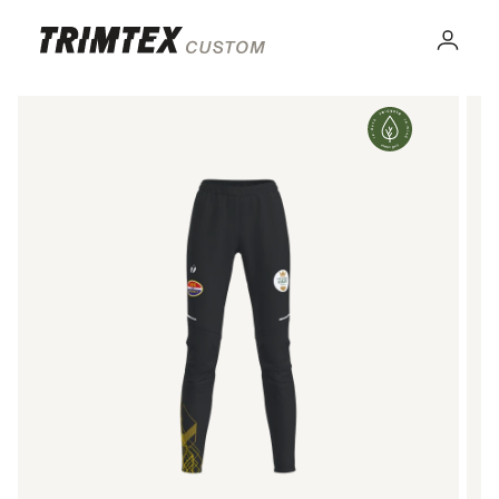
Gå til
innhold
Logg
inn