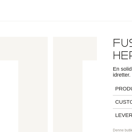
FU
HE
En solid
idretter.
PROD
Fusion 
CUST
solid o
eksempel
Finn ut
LEVER
Buksen 
Med spe
nede på
Denne butik
spesial