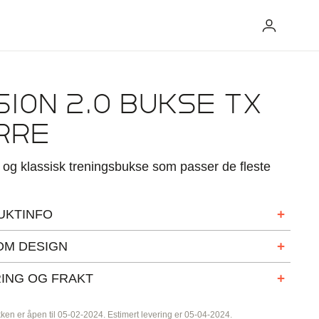
Logg
inn
SION 2.0 BUKSE TX
RRE
 og klassisk treningsbukse som passer de fleste
UKTINFO
treningsbukse 2.0 er en funksjonell treningsbukse. Dette er en
OM DESIGN
g klassisk treningsbukse som passer de fleste idretter, for
 fotball, håndball, friidrett og tennis.
 mer om vår tilpassede prosess på
trimtexcustom.no
.
ING OG FRAKT
har strikk i livet med snøring, glidelåslommer og glidelås
sialtilvirkede varer mener vi produkter i eget unikt
 leggen for enkel av- og påkledning. Treningsbuksen er en
ken er åpen til 05-02-2024. Estimert levering er 05-04-2024.
design som produseres på bestilling fra lag, foreninger eller