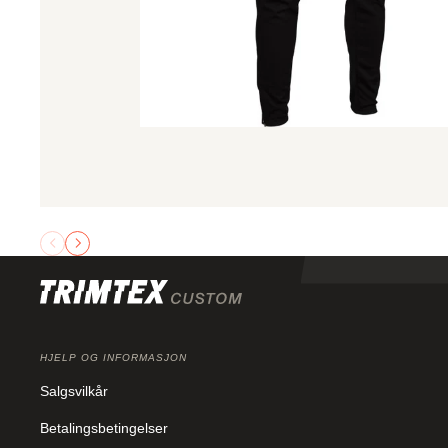
HJELP OG INFORMASJON
Salgsvilkår
Betalingsbetingelser