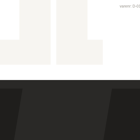
favorit
bedrifte
varenr: D-
Dette p
For spes
løsere 
godkjen
bedrifte
leverin
du som k
For kun
handlek
produks
godkjen
kontakt
ansvarli
R
Spesial
produser