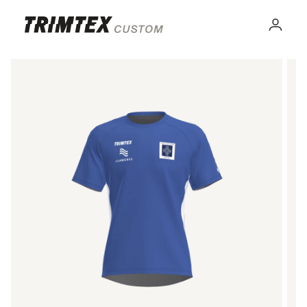
Gå til
innhold
Logg
inn