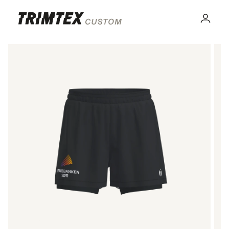
Gå til
innhold
Logg
inn