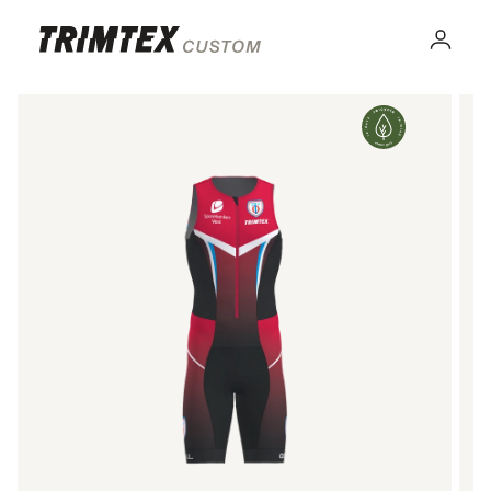
Gå til
innhold
Logg
inn