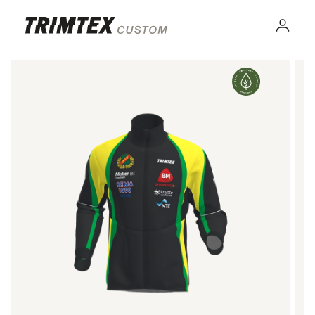
Gå til
innhold
Logg
inn