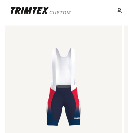
Gå til
innhold
Logg
inn