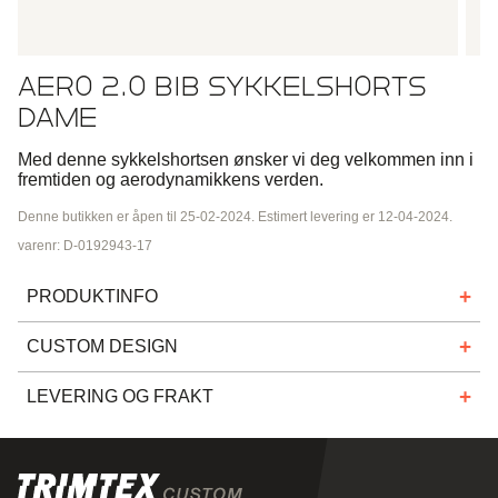
AERO 2.0 BIB SYKKELSHORTS
DAME
Med denne sykkelshortsen ønsker vi deg velkommen inn i
fremtiden og aerodynamikkens verden.
Denne butikken er åpen til 25-02-2024. Estimert levering er 12-04-2024.
varenr: D-0192943-17
PRODUKTINFO
Med denne sykkelshortsen ønsker vi deg velkommen inn i
CUSTOM DESIGN
fremtiden og aerodynamikkens verden.
Finn ut mer om vår tilpassede prosess på
trimtexcustom.no
.
LEVERING OG FRAKT
Sammen med forskere ved Norges teknisk-
naturvitenskapelige universitet (NTNU) har vi utviklet en
Med spesialtilvirkede varer mener vi produkter i eget unikt
verdensledende sykkelshorts med banebrytende
spesialdesign som produseres på bestilling fra lag,
teknologi og aerodynamikk. Flere års forskning har ledet
foreninger eller bedrifter.
frem til den optimale sammensetningen av materialer og