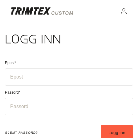
Gå til
Trimtex
innhold
Logg
inn
Custom
Logg inn
Norway
Epost*
Passord*
Logg inn
GLEMT PASSORD?